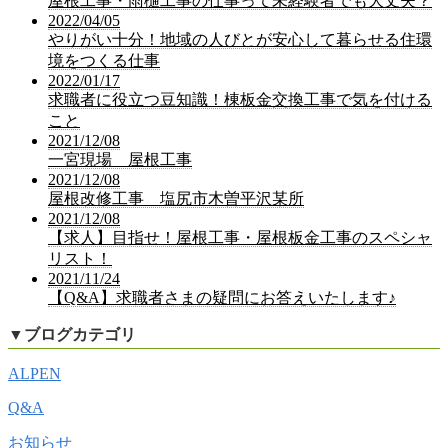
屋根工事・雨樋工事の仕事って未経験者でも大丈夫？
2022/04/05
やりがい十分！地域の人びとが安心して暮らせる住環
境をつくる仕事
2022/01/17
求職者に役立つ豆知識！棟板金交換工事で気を付ける
こと
2021/12/08
一宮現場 屋根工事
2021/12/08
屋根改修工事 塩尻市木曽平沢某所
2021/12/08
【求人】目指せ！屋根工事・屋根板金工事のスペシャ
リスト！
2021/11/24
【Q&A】求職者さまの疑問にお答えいたします♪
▼
ブログカテゴリ
ALPEN
Q&A
お知らせ