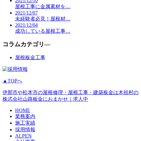
2021/12/10
屋根工事に金属素材を…
2021/12/07
未経験者必見！屋根材…
2021/12/04
成功している屋根工事…
コラムカテゴリ―
屋根板金工事
▲TOPへ
伊那市や松本市の屋根修理・屋根工事・建築板金は木祖村の
株式会社山路板金におまかせ｜求人中
HOME
業務案内
施工実績
採用情報
ALPEN