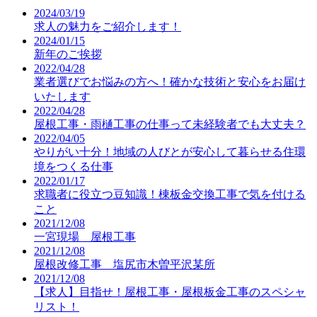
2024/03/19
求人の魅力をご紹介します！
2024/01/15
新年のご挨拶
2022/04/28
業者選びでお悩みの方へ！確かな技術と安心をお届け
いたします
2022/04/28
屋根工事・雨樋工事の仕事って未経験者でも大丈夫？
2022/04/05
やりがい十分！地域の人びとが安心して暮らせる住環
境をつくる仕事
2022/01/17
求職者に役立つ豆知識！棟板金交換工事で気を付ける
こと
2021/12/08
一宮現場 屋根工事
2021/12/08
屋根改修工事 塩尻市木曽平沢某所
2021/12/08
【求人】目指せ！屋根工事・屋根板金工事のスペシャ
リスト！